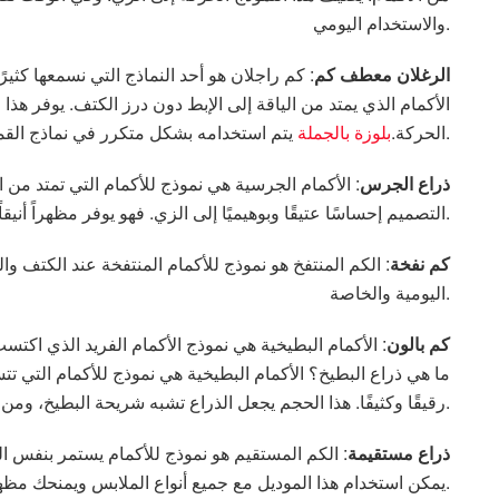
والاستخدام اليومي.
الرغلان معطف كم
: كم راجلان هو أحد النماذج التي نسمعها كثير
الأكمام الذي يمتد من الياقة إلى الإبط دون درز الكتف. يوفر هذا الط
يتم استخدامه بشكل متكرر في نماذج القمصان والبلوزات والسترات.
الحركة.
بلوزة بالجملة
ذراع الجرس
: الأكمام الجرسية هي نموذج للأكمام التي تمتد م
التصميم إحساسًا عتيقًا وبوهيميًا إلى الزي. فهو يوفر مظهراً أنيقاً، خاصة عند دمجه مع الأقمشة الانسيابية والخفيفة.
كم نفخة
: الكم المنتفخ هو نموذج للأكمام المنتفخة عند الكتف 
اليومية والخاصة.
كم بالون
: الأكمام البطيخية هي نموذج الأكمام الفريد الذي اكت
ما هي ذراع البطيخ؟ الأكمام البطيخية هي نموذج للأكمام التي ت
رقيقًا وكثيفًا. هذا الحجم يجعل الذراع تشبه شريحة البطيخ، ومن هنا اسمها.
ذراع مستقيمة
: الكم المستقيم هو نموذج للأكمام يستمر بنفس 
يمكن استخدام هذا الموديل مع جميع أنواع الملابس ويمنحك مظهرًا كلاسيكيًا.