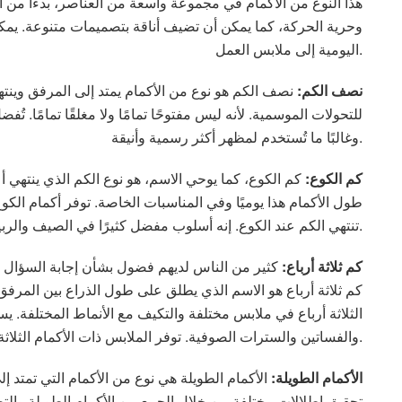
هذا النوع من الأكمام في مجموعة واسعة من العناصر، بدءًا من ا
وحرية الحركة، كما يمكن أن تضيف أناقة بتصميمات متنوعة. يمكن
اليومية إلى ملابس العمل.
نصف الكم:
نصف الكم هو نوع من الأكمام يمتد إلى المرفق وينتهي 
للتحولات الموسمية. لأنه ليس مفتوحًا تمامًا ولا مغلقًا تمامًا. ت
وغالبًا ما تُستخدم لمظهر أكثر رسمية وأنيقة.
كم الكوع:
كم الكوع، كما يوحي الاسم، هو نوع الكم الذي ينتهي 
طول الأكمام هذا يوميًا وفي المناسبات الخاصة. توفر أكمام الكوع 
تنتهي الكم عند الكوع. إنه أسلوب مفضل كثيرًا في الصيف والربيع.
كم ثلاثة أرباع:
كثير من الناس لديهم فضول بشأن إجابة السؤال “ما ه
كم ثلاثة أرباع هو الاسم الذي يطلق على طول الذراع بين المرفق 
الثلاثة أرباع في ملابس مختلفة والتكيف مع الأنماط المختلفة. 
والفساتين والسترات الصوفية. توفر الملابس ذات الأكمام الثلاثة أرباع مظهرًا مريحًا وأنيقًا.
الأكمام الطويلة:
الأكمام الطويلة هي نوع من الأكمام التي تمتد 
تحقيق إطلالات مختلفة من خلال الجمع بين الأكمام الطويلة وال