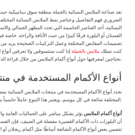
تعد صناعة الملابس النسائية بالجملة منطقة سوق ديناميكية حيث
الضروري فهم التفاصيل وعناصر نمط الملابس النسائية المختلفة. ت
النسائية، أحد العناصر الحاسمة التي تحدد المظهر الجمالي والا
الفستان أو البلوزة فرقًا كبيرًا من حيث الأناقة والراحة. خاصة
تصميمات المقابض المختلفة وعمل التركيبات الصحيحة يزيد من رض
كنت تمتلك
ملابس بالجملة
إذا كنت ستتسوقين ولا تعرفين أنواع ا
تحتاجين لمعرفتها حول أنواع أكمام الملابس من خلال قراءة الدليل الذي أعددناه لك.
أنواع الأكمام المستخدمة في منت
تحدد أنواع الأكمام المستخدمة في منتجات الملابس النسائية نم
المختلفة شائعة في كل موسم، ويعتبر هذا التنوع عاملاً حاسماً يجب على متسوقي الملابس بالجملة مراعاته.
أنواع أكمام الملابس
يؤثر بشكل مباشر على الجماليات العامة وا
أن البلوزات ذات الأكمام القصيرة مفضلة في الصيف، فإن الفساتي
تتضمن بعض أنواع الأكمام الشائعة أنماطًا مثل أكمام ريجلان أو 