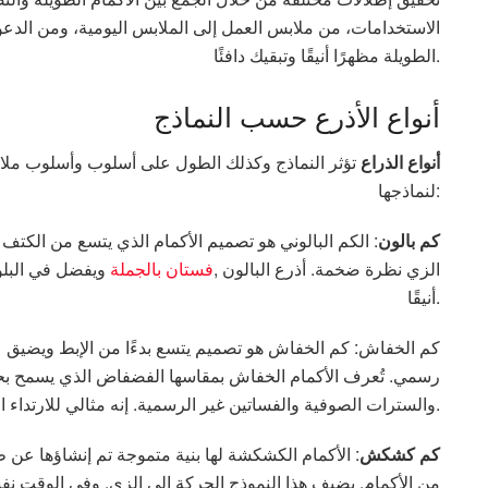
الاستخدامات، من ملابس العمل إلى الملابس اليومية، ومن الدعوا
الطويلة مظهرًا أنيقًا وتبقيك دافئًا.
أنواع الأذرع حسب النماذج
أنواع الذراع
تؤثر النماذج وكذلك الطول على أسلوب وأسلوب ملابسك.
لنماذجها:
كم بالون
: الكم البالوني هو تصميم الأكمام الذي يتسع من الكتف
الزي نظرة ضخمة. أذرع البالون ,
فستان بالجملة
ويفضل في البلوزا
أنيقًا.
كم الخفاش: كم الخفاش هو تصميم يتسع بدءًا من الإبط ويضيق عند
رسمي. تُعرف الأكمام الخفاش بمقاسها الفضفاض الذي يسمح بحرية
والسترات الصوفية والفساتين غير الرسمية. إنه مثالي للارتداء اليومي ويوفر الراحة.
كم كشكش
: الأكمام الكشكشة لها بنية متموجة تم إنشاؤها ع
من الأكمام. يضيف هذا النموذج الحركة إلى الزي. وفي الوقت نفسه